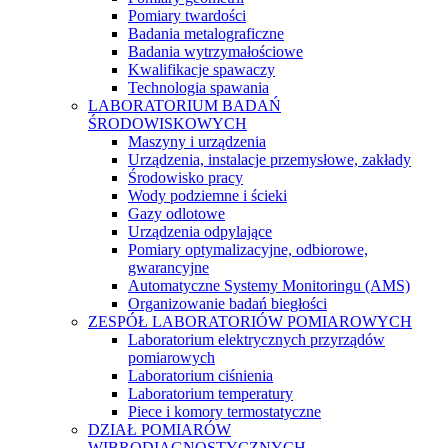
Pomiary twardości
Badania metalograficzne
Badania wytrzymałościowe
Kwalifikacje spawaczy
Technologia spawania
LABORATORIUM BADAŃ
ŚRODOWISKOWYCH
Maszyny i urządzenia
Urządzenia, instalacje przemysłowe, zakłady
Środowisko pracy
Wody podziemne i ścieki
Gazy odlotowe
Urządzenia odpylające
Pomiary optymalizacyjne, odbiorowe,
gwarancyjne
Automatyczne Systemy Monitoringu (AMS)
Organizowanie badań biegłości
ZESPÓŁ LABORATORIÓW POMIAROWYCH
Laboratorium elektrycznych przyrządów
pomiarowych
Laboratorium ciśnienia
Laboratorium temperatury
Piece i komory termostatyczne
DZIAŁ POMIARÓW
WIBRODIAGNOSTYCZNYCH