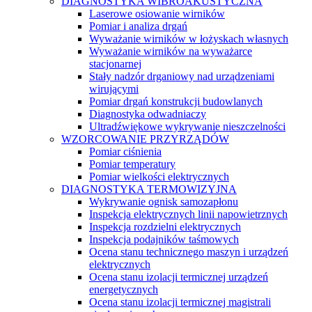
DIAGNOSTYKA WIBROAKUSTYCZNA
Laserowe osiowanie wirników
Pomiar i analiza drgań
Wyważanie wirników w łożyskach własnych
Wyważanie wirników na wyważarce
stacjonarnej
Stały nadzór drganiowy nad urządzeniami
wirującymi
Pomiar drgań konstrukcji budowlanych
Diagnostyka odwadniaczy
Ultradźwiękowe wykrywanie nieszczelności
WZORCOWANIE PRZYRZĄDÓW
Pomiar ciśnienia
Pomiar temperatury
Pomiar wielkości elektrycznych
DIAGNOSTYKA TERMOWIZYJNA
Wykrywanie ognisk samozapłonu
Inspekcja elektrycznych linii napowietrznych
Inspekcja rozdzielni elektrycznych
Inspekcja podajników taśmowych
Ocena stanu technicznego maszyn i urządzeń
elektrycznych
Ocena stanu izolacji termicznej urządzeń
energetycznych
Ocena stanu izolacji termicznej magistrali