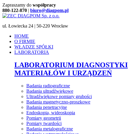
Zapraszamy do
współpracy
880-122-870
|
biuro@diagpom.pl
ul. Łowiecka 24 | 50-220 Wrocław
HOME
O FIRMIE
WŁADZE SPÓŁKI
LABORATORIA
LABORATORIUM DIAGNOSTYKI
MATERIAŁÓW I URZĄDZEŃ
Badania radiograficzne
Badania ultradźwiękowe
Ultradźwiękowe pomiary grubości
Badania magnetyczno-proszkowe
Badania penetracyjne
Endoskopia, wideoskopia
Pomiary geometrii
Pomiary twardości
Badania metalograficzne