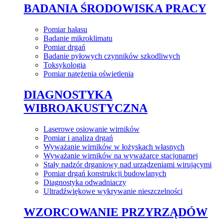
BADANIA ŚRODOWISKA PRACY
Pomiar hałasu
Badanie mikroklimatu
Pomiar drgań
Badanie pyłowych czynników szkodliwych
Toksykologia
Pomiar natężenia oświetlenia
DIAGNOSTYKA
WIBROAKUSTYCZNA
Laserowe osiowanie wirników
Pomiar i analiza drgań
Wyważanie wirników w łożyskach własnych
Wyważanie wirników na wyważarce stacjonarnej
Stały nadzór drganiowy nad urządzeniami wirującymi
Pomiar drgań konstrukcji budowlanych
Diagnostyka odwadniaczy
Ultradźwiękowe wykrywanie nieszczelności
WZORCOWANIE PRZYRZĄDÓW