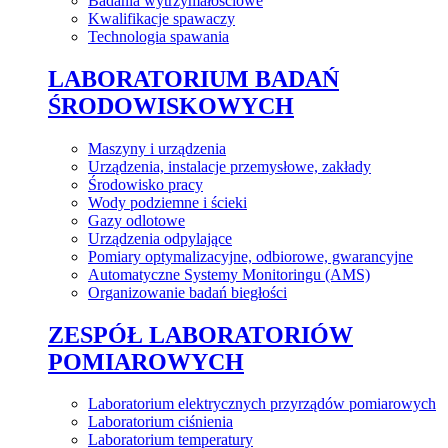
Badania wytrzymałościowe
Kwalifikacje spawaczy
Technologia spawania
LABORATORIUM BADAŃ
ŚRODOWISKOWYCH
Maszyny i urządzenia
Urządzenia, instalacje przemysłowe, zakłady
Środowisko pracy
Wody podziemne i ścieki
Gazy odlotowe
Urządzenia odpylające
Pomiary optymalizacyjne, odbiorowe, gwarancyjne
Automatyczne Systemy Monitoringu (AMS)
Organizowanie badań biegłości
ZESPÓŁ LABORATORIÓW
POMIAROWYCH
Laboratorium elektrycznych przyrządów pomiarowych
Laboratorium ciśnienia
Laboratorium temperatury