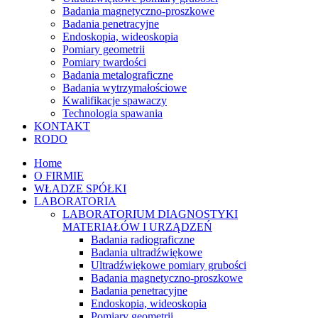
Badania magnetyczno-proszkowe
Badania penetracyjne
Endoskopia, wideoskopia
Pomiary geometrii
Pomiary twardości
Badania metalograficzne
Badania wytrzymałościowe
Kwalifikacje spawaczy
Technologia spawania
KONTAKT
RODO
Home
O FIRMIE
WŁADZE SPÓŁKI
LABORATORIA
LABORATORIUM DIAGNOSTYKI
MATERIAŁÓW I URZĄDZEŃ
Badania radiograficzne
Badania ultradźwiękowe
Ultradźwiękowe pomiary grubości
Badania magnetyczno-proszkowe
Badania penetracyjne
Endoskopia, wideoskopia
Pomiary geometrii