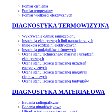
Pomiar ciśnienia
Pomiar temperatury
Pomiar wielkości elektrycznych
DIAGNOSTYKA TERMOWIZYJNA
Wykrywanie ognisk samozapłonu
Inspekcja elektrycznych linii napowietrznych
Inspekcja rozdzielni elektrycznych
Inspekcja podajników taśmowych
Ocena stanu technicznego maszyn i urządzeń
elektrycznych
Ocena stanu izolacji termicznej urządzeń
energetycznych
Ocena stanu izolacji termicznej magistrali
ciepłowniczych
Ocena stanu izolacji termicznej budynków
DIAGNOSTYKA MATERIAŁOWA
Badania radiograficzne
Badania ultradźwiękowe
Ultradźwiękowe pomiary grubości