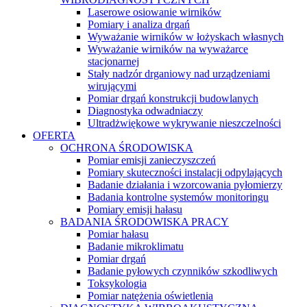
Laserowe osiowanie wirników
Pomiary i analiza drgań
Wyważanie wirników w łożyskach własnych
Wyważanie wirników na wyważarce
stacjonarnej
Stały nadzór drganiowy nad urządzeniami
wirującymi
Pomiar drgań konstrukcji budowlanych
Diagnostyka odwadniaczy
Ultradżwiękowe wykrywanie nieszczelności
OFERTA
OCHRONA ŚRODOWISKA
Pomiar emisji zanieczyszczeń
Pomiary skuteczności instalacji odpylających
Badanie działania i wzorcowania pyłomierzy
Badania kontrolne systemów monitoringu
Pomiary emisji hałasu
BADANIA ŚRODOWISKA PRACY
Pomiar hałasu
Badanie mikroklimatu
Pomiar drgań
Badanie pyłowych czynników szkodliwych
Toksykologia
Pomiar natężenia oświetlenia