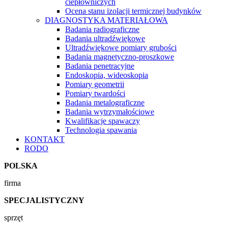
ciepłowniczych
Ocena stanu izolacji termicznej budynków
DIAGNOSTYKA MATERIAŁOWA
Badania radiograficzne
Badania ultradźwiękowe
Ultradźwiękowe pomiary grubości
Badania magnetyczno-proszkowe
Badania penetracyjne
Endoskopia, wideoskopia
Pomiary geometrii
Pomiary twardości
Badania metalograficzne
Badania wytrzymałościowe
Kwalifikacje spawaczy
Technologia spawania
KONTAKT
RODO
POLSKA
firma
SPECJALISTYCZNY
sprzęt