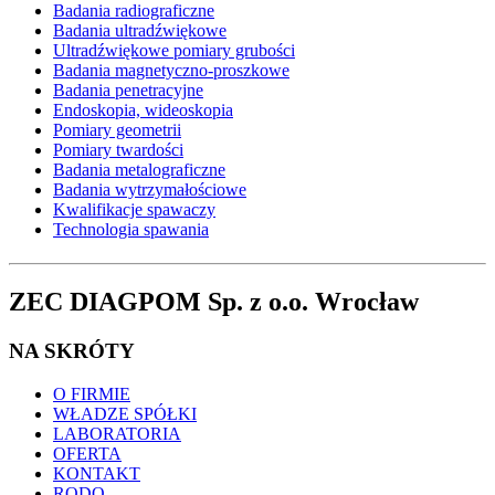
Badania radiograficzne
Badania ultradźwiękowe
Ultradźwiękowe pomiary grubości
Badania magnetyczno-proszkowe
Badania penetracyjne
Endoskopia, wideoskopia
Pomiary geometrii
Pomiary twardości
Badania metalograficzne
Badania wytrzymałościowe
Kwalifikacje spawaczy
Technologia spawania
ZEC DIAGPOM Sp. z o.o. Wrocław
NA SKRÓTY
O FIRMIE
WŁADZE SPÓŁKI
LABORATORIA
OFERTA
KONTAKT
RODO