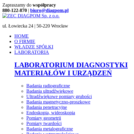
Zapraszamy do
współpracy
880-122-870
|
biuro@diagpom.pl
ul. Łowiecka 24 | 50-220 Wrocław
HOME
O FIRMIE
WŁADZE SPÓŁKI
LABORATORIA
LABORATORIUM DIAGNOSTYKI
MATERIAŁÓW I URZĄDZEŃ
Badania radiograficzne
Badania ultradźwiękowe
Ultradźwiękowe pomiary grubości
Badania magnetyczno-proszkowe
Badania penetracyjne
Endoskopia, wideoskopia
Pomiary geometrii
Pomiary twardości
Badania metalograficzne