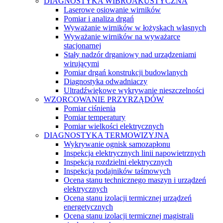
DIAGNOSTYKA WIBROAKUSTYCZNA
Laserowe osiowanie wirników
Pomiar i analiza drgań
Wyważanie wirników w łożyskach własnych
Wyważanie wirników na wyważarce
stacjonarnej
Stały nadzór drganiowy nad urządzeniami
wirującymi
Pomiar drgań konstrukcji budowlanych
Diagnostyka odwadniaczy
Ultradźwiękowe wykrywanie nieszczelności
WZORCOWANIE PRZYRZĄDÓW
Pomiar ciśnienia
Pomiar temperatury
Pomiar wielkości elektrycznych
DIAGNOSTYKA TERMOWIZYJNA
Wykrywanie ognisk samozapłonu
Inspekcja elektrycznych linii napowietrznych
Inspekcja rozdzielni elektrycznych
Inspekcja podajników taśmowych
Ocena stanu technicznego maszyn i urządzeń
elektrycznych
Ocena stanu izolacji termicznej urządzeń
energetycznych
Ocena stanu izolacji termicznej magistrali