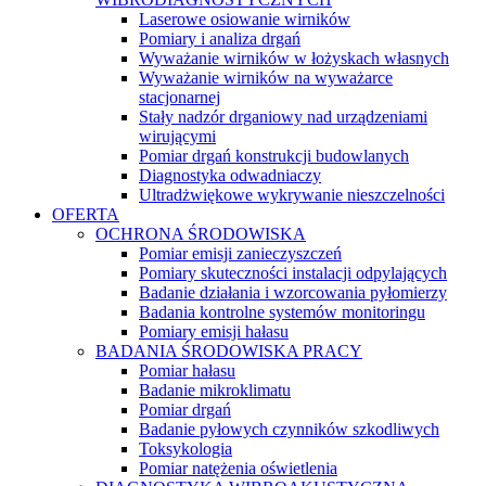
Laserowe osiowanie wirników
Pomiary i analiza drgań
Wyważanie wirników w łożyskach własnych
Wyważanie wirników na wyważarce
stacjonarnej
Stały nadzór drganiowy nad urządzeniami
wirującymi
Pomiar drgań konstrukcji budowlanych
Diagnostyka odwadniaczy
Ultradżwiękowe wykrywanie nieszczelności
OFERTA
OCHRONA ŚRODOWISKA
Pomiar emisji zanieczyszczeń
Pomiary skuteczności instalacji odpylających
Badanie działania i wzorcowania pyłomierzy
Badania kontrolne systemów monitoringu
Pomiary emisji hałasu
BADANIA ŚRODOWISKA PRACY
Pomiar hałasu
Badanie mikroklimatu
Pomiar drgań
Badanie pyłowych czynników szkodliwych
Toksykologia
Pomiar natężenia oświetlenia