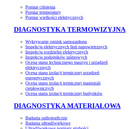
Pomiar ciśnienia
Pomiar temperatury
Pomiar wielkości elektrycznych
DIAGNOSTYKA TERMOWIZYJNA
Wykrywanie ognisk samozapłonu
Inspekcja elektrycznych linii napowietrznych
Inspekcja rozdzielni elektrycznych
Inspekcja podajników taśmowych
Ocena stanu technicznego maszyn i urządzeń
elektrycznych
Ocena stanu izolacji termicznej urządzeń
energetycznych
Ocena stanu izolacji termicznej magistrali
ciepłowniczych
Ocena stanu izolacji termicznej budynków
DIAGNOSTYKA MATERIAŁOWA
Badania radiograficzne
Badania ultradźwiękowe
Ultradźwiękowe pomiary grubości