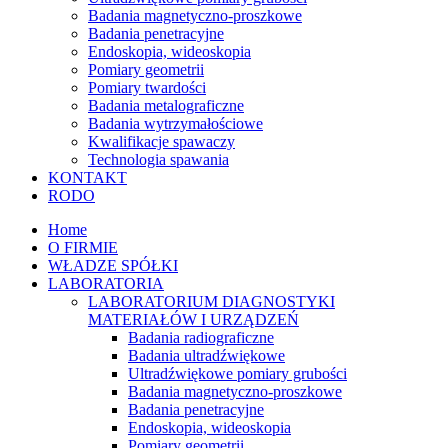
Badania magnetyczno-proszkowe
Badania penetracyjne
Endoskopia, wideoskopia
Pomiary geometrii
Pomiary twardości
Badania metalograficzne
Badania wytrzymałościowe
Kwalifikacje spawaczy
Technologia spawania
KONTAKT
RODO
Home
O FIRMIE
WŁADZE SPÓŁKI
LABORATORIA
LABORATORIUM DIAGNOSTYKI
MATERIAŁÓW I URZĄDZEŃ
Badania radiograficzne
Badania ultradźwiękowe
Ultradźwiękowe pomiary grubości
Badania magnetyczno-proszkowe
Badania penetracyjne
Endoskopia, wideoskopia
Pomiary geometrii