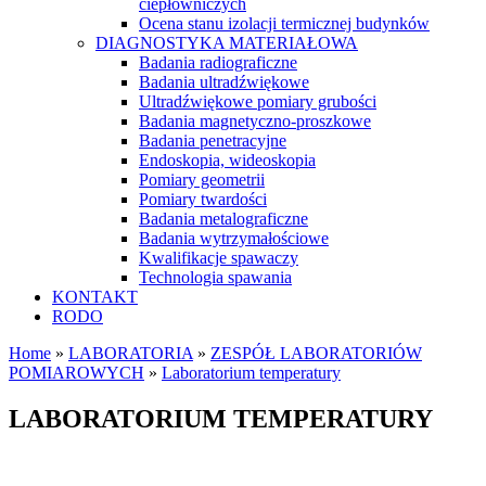
ciepłowniczych
Ocena stanu izolacji termicznej budynków
DIAGNOSTYKA MATERIAŁOWA
Badania radiograficzne
Badania ultradźwiękowe
Ultradźwiękowe pomiary grubości
Badania magnetyczno-proszkowe
Badania penetracyjne
Endoskopia, wideoskopia
Pomiary geometrii
Pomiary twardości
Badania metalograficzne
Badania wytrzymałościowe
Kwalifikacje spawaczy
Technologia spawania
KONTAKT
RODO
Home
»
LABORATORIA
»
ZESPÓŁ LABORATORIÓW
POMIAROWYCH
»
Laboratorium temperatury
LABORATORIUM TEMPERATURY