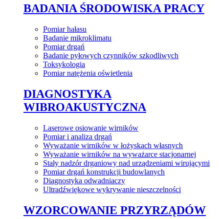
BADANIA ŚRODOWISKA PRACY
Pomiar hałasu
Badanie mikroklimatu
Pomiar drgań
Badanie pyłowych czynników szkodliwych
Toksykologia
Pomiar natężenia oświetlenia
DIAGNOSTYKA
WIBROAKUSTYCZNA
Laserowe osiowanie wirników
Pomiar i analiza drgań
Wyważanie wirników w łożyskach własnych
Wyważanie wirników na wyważarce stacjonarnej
Stały nadzór drganiowy nad urządzeniami wirującymi
Pomiar drgań konstrukcji budowlanych
Diagnostyka odwadniaczy
Ultradźwiękowe wykrywanie nieszczelności
WZORCOWANIE PRZYRZĄDÓW