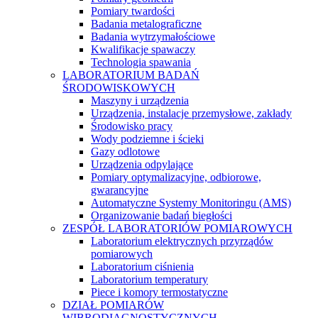
Pomiary twardości
Badania metalograficzne
Badania wytrzymałościowe
Kwalifikacje spawaczy
Technologia spawania
LABORATORIUM BADAŃ
ŚRODOWISKOWYCH
Maszyny i urządzenia
Urządzenia, instalacje przemysłowe, zakłady
Środowisko pracy
Wody podziemne i ścieki
Gazy odlotowe
Urządzenia odpylające
Pomiary optymalizacyjne, odbiorowe,
gwarancyjne
Automatyczne Systemy Monitoringu (AMS)
Organizowanie badań biegłości
ZESPÓŁ LABORATORIÓW POMIAROWYCH
Laboratorium elektrycznych przyrządów
pomiarowych
Laboratorium ciśnienia
Laboratorium temperatury
Piece i komory termostatyczne
DZIAŁ POMIARÓW
WIBRODIAGNOSTYCZNYCH