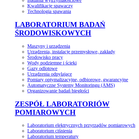
Badania wytrzymałościowe
Kwalifikacje spawaczy
Technologia spawania
LABORATORIUM BADAŃ
ŚRODOWISKOWYCH
Maszyny i urządzenia
Urządzenia, instalacje przemysłowe, zakłady
Środowisko pracy
Wody podziemne i ścieki
Gazy odlotowe
Urządzenia odpylające
Pomiary optymalizacyjne, odbiorowe, gwarancyjne
Automatyczne Systemy Monitoringu (AMS)
Organizowanie badań biegłości
ZESPÓŁ LABORATORIÓW
POMIAROWYCH
Laboratorium elektrycznych przyrządów pomiarowych
Laboratorium ciśnienia
Laboratorium temperatury