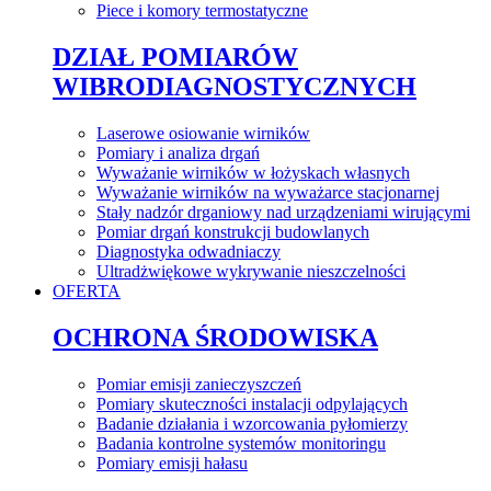
Piece i komory termostatyczne
DZIAŁ POMIARÓW
WIBRODIAGNOSTYCZNYCH
Laserowe osiowanie wirników
Pomiary i analiza drgań
Wyważanie wirników w łożyskach własnych
Wyważanie wirników na wyważarce stacjonarnej
Stały nadzór drganiowy nad urządzeniami wirującymi
Pomiar drgań konstrukcji budowlanych
Diagnostyka odwadniaczy
Ultradżwiękowe wykrywanie nieszczelności
OFERTA
OCHRONA ŚRODOWISKA
Pomiar emisji zanieczyszczeń
Pomiary skuteczności instalacji odpylających
Badanie działania i wzorcowania pyłomierzy
Badania kontrolne systemów monitoringu
Pomiary emisji hałasu