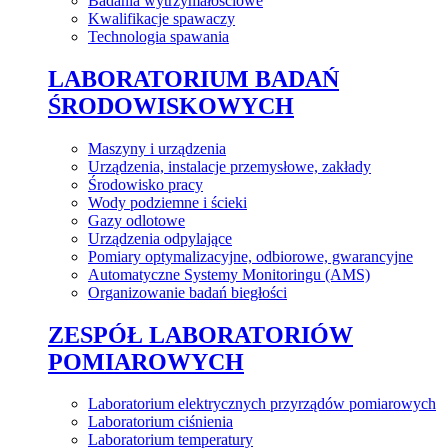
Badania wytrzymałościowe
Kwalifikacje spawaczy
Technologia spawania
LABORATORIUM BADAŃ
ŚRODOWISKOWYCH
Maszyny i urządzenia
Urządzenia, instalacje przemysłowe, zakłady
Środowisko pracy
Wody podziemne i ścieki
Gazy odlotowe
Urządzenia odpylające
Pomiary optymalizacyjne, odbiorowe, gwarancyjne
Automatyczne Systemy Monitoringu (AMS)
Organizowanie badań biegłości
ZESPÓŁ LABORATORIÓW
POMIAROWYCH
Laboratorium elektrycznych przyrządów pomiarowych
Laboratorium ciśnienia
Laboratorium temperatury