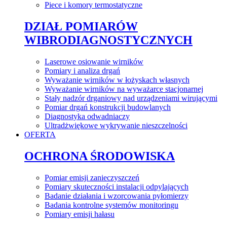
Piece i komory termostatyczne
DZIAŁ POMIARÓW
WIBRODIAGNOSTYCZNYCH
Laserowe osiowanie wirników
Pomiary i analiza drgań
Wyważanie wirników w łożyskach własnych
Wyważanie wirników na wyważarce stacjonarnej
Stały nadzór drganiowy nad urządzeniami wirującymi
Pomiar drgań konstrukcji budowlanych
Diagnostyka odwadniaczy
Ultradżwiękowe wykrywanie nieszczelności
OFERTA
OCHRONA ŚRODOWISKA
Pomiar emisji zanieczyszczeń
Pomiary skuteczności instalacji odpylających
Badanie działania i wzorcowania pyłomierzy
Badania kontrolne systemów monitoringu
Pomiary emisji hałasu