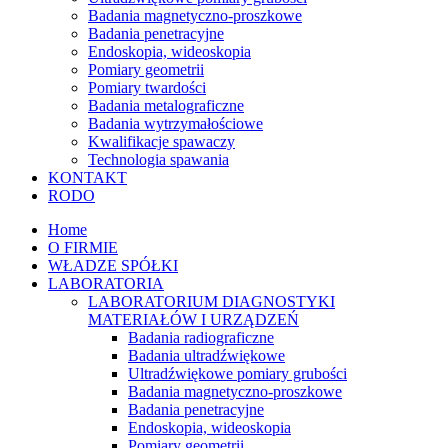
Badania magnetyczno-proszkowe
Badania penetracyjne
Endoskopia, wideoskopia
Pomiary geometrii
Pomiary twardości
Badania metalograficzne
Badania wytrzymałościowe
Kwalifikacje spawaczy
Technologia spawania
KONTAKT
RODO
Home
O FIRMIE
WŁADZE SPÓŁKI
LABORATORIA
LABORATORIUM DIAGNOSTYKI
MATERIAŁÓW I URZĄDZEŃ
Badania radiograficzne
Badania ultradźwiękowe
Ultradźwiękowe pomiary grubości
Badania magnetyczno-proszkowe
Badania penetracyjne
Endoskopia, wideoskopia
Pomiary geometrii