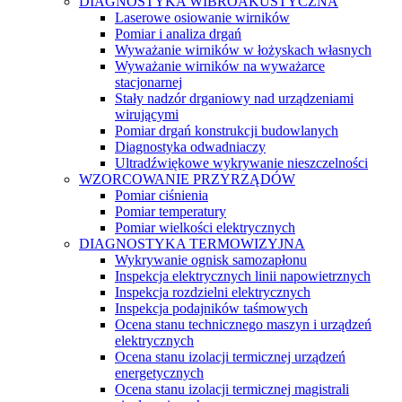
DIAGNOSTYKA WIBROAKUSTYCZNA
Laserowe osiowanie wirników
Pomiar i analiza drgań
Wyważanie wirników w łożyskach własnych
Wyważanie wirników na wyważarce
stacjonarnej
Stały nadzór drganiowy nad urządzeniami
wirującymi
Pomiar drgań konstrukcji budowlanych
Diagnostyka odwadniaczy
Ultradźwiękowe wykrywanie nieszczelności
WZORCOWANIE PRZYRZĄDÓW
Pomiar ciśnienia
Pomiar temperatury
Pomiar wielkości elektrycznych
DIAGNOSTYKA TERMOWIZYJNA
Wykrywanie ognisk samozapłonu
Inspekcja elektrycznych linii napowietrznych
Inspekcja rozdzielni elektrycznych
Inspekcja podajników taśmowych
Ocena stanu technicznego maszyn i urządzeń
elektrycznych
Ocena stanu izolacji termicznej urządzeń
energetycznych
Ocena stanu izolacji termicznej magistrali