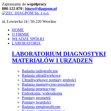
Zapraszamy do
współpracy
880-122-870
|
biuro@diagpom.pl
ul. Łowiecka 24 | 50-220 Wrocław
HOME
O FIRMIE
WŁADZE SPÓŁKI
LABORATORIA
LABORATORIUM DIAGNOSTYKI
MATERIAŁÓW I URZĄDZEŃ
Badania radiograficzne
Badania ultradźwiękowe
Ultradźwiękowe pomiary grubości
Badania magnetyczno-proszkowe
Badania penetracyjne
Endoskopia, wideoskopia
Pomiary geometrii
Pomiary twardości
Badania metalograficzne