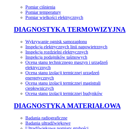
Pomiar ciśnienia
Pomiar temperatury
Pomiar wielkości elektrycznych
DIAGNOSTYKA TERMOWIZYJNA
Wykrywanie ognisk samozapłonu
Inspekcja elektrycznych linii napowietrznych
Inspekcja rozdzielni elektrycznych
Inspekcja podajników taśmowych
Ocena stanu technicznego maszyn i urządzeń
elektrycznych
Ocena stanu izolacji termicznej urządzeń
energetycznych
Ocena stanu izolacji termicznej magistrali
ciepłowniczych
Ocena stanu izolacji termicznej budynków
DIAGNOSTYKA MATERIAŁOWA
Badania radiograficzne
Badania ultradźwiękowe
Ultradźwiękowe pomiary grubości