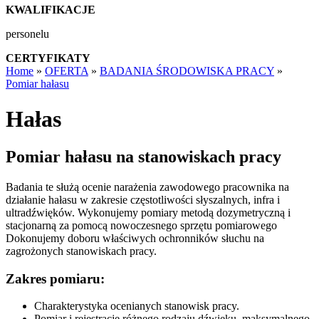
KWALIFIKACJE
personelu
CERTYFIKATY
Home
»
OFERTA
»
BADANIA ŚRODOWISKA PRACY
»
Pomiar hałasu
Hałas
Pomiar hałasu na stanowiskach pracy
Badania te służą ocenie narażenia zawodowego pracownika na
działanie hałasu w zakresie częstotliwości słyszalnych, infra i
ultradźwięków. Wykonujemy pomiary metodą dozymetryczną i
stacjonarną za pomocą nowoczesnego sprzętu pomiarowego
Dokonujemy doboru właściwych ochronników słuchu na
zagrożonych stanowiskach pracy.
Zakres pomiaru:
Charakterystyka ocenianych stanowisk pracy.
Pomiar i rejestracje różnego rodzaju dźwieku, maksymalnego