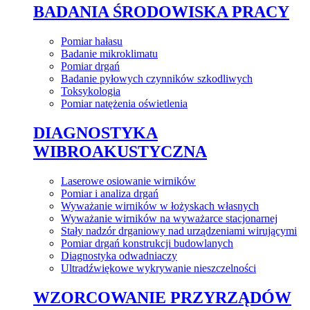
BADANIA ŚRODOWISKA PRACY
Pomiar hałasu
Badanie mikroklimatu
Pomiar drgań
Badanie pyłowych czynników szkodliwych
Toksykologia
Pomiar natężenia oświetlenia
DIAGNOSTYKA
WIBROAKUSTYCZNA
Laserowe osiowanie wirników
Pomiar i analiza drgań
Wyważanie wirników w łożyskach własnych
Wyważanie wirników na wyważarce stacjonarnej
Stały nadzór drganiowy nad urządzeniami wirującymi
Pomiar drgań konstrukcji budowlanych
Diagnostyka odwadniaczy
Ultradźwiękowe wykrywanie nieszczelności
WZORCOWANIE PRZYRZĄDÓW