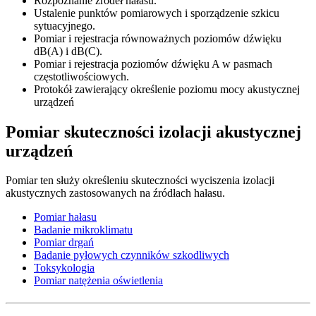
Rozpoznanie źródeł hałasu.
Ustalenie punktów pomiarowych i sporządzenie szkicu
sytuacyjnego.
Pomiar i rejestracja równoważnych poziomów dźwięku
dB(A) i dB(C).
Pomiar i rejestracja poziomów dźwięku A w pasmach
częstotliwościowych.
Protokół zawierający określenie poziomu mocy akustycznej
urządzeń
Pomiar skuteczności izolacji akustycznej
urządzeń
Pomiar ten służy określeniu skuteczności wyciszenia izolacji
akustycznych zastosowanych na źródłach hałasu.
Pomiar hałasu
Badanie mikroklimatu
Pomiar drgań
Badanie pyłowych czynników szkodliwych
Toksykologia
Pomiar natężenia oświetlenia