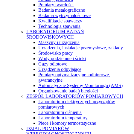
Pomiary twardości
Badania metalograficzne
Badania wytrzymałościowe
Kwalifikacje spawaczy
Technologia spawania
LABORATORIUM BADAŃ
ŚRODOWISKOWYCH
Maszyny i urządzenia
Urządzenia, instalacje przemysłowe, zakłady
Środowisko pracy
Wody podziemne i ścieki
Gazy odlotowe
Urządzenia odpylające
Pomiary optymalizacyjne, odbiorowe,
gwarancyjne
Automatyczne Systemy Monitoringu (AMS)
Organizowanie badań biegłości
ZESPÓŁ LABORATORIÓW POMIAROWYCH
Laboratorium elektrycznych przyrządów
pomiarowych
Laboratorium ciśnienia
Laboratorium temperatury
Piece i komory termostatyczne
DZIAŁ POMIARÓW
WIBRODIAGNOSTYCZNYCH