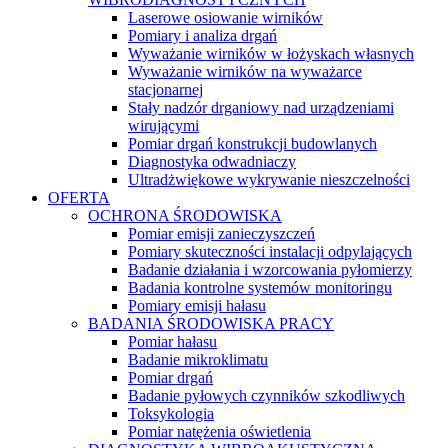
Laserowe osiowanie wirników
Pomiary i analiza drgań
Wyważanie wirników w łożyskach własnych
Wyważanie wirników na wyważarce
stacjonarnej
Stały nadzór drganiowy nad urządzeniami
wirującymi
Pomiar drgań konstrukcji budowlanych
Diagnostyka odwadniaczy
Ultradżwiękowe wykrywanie nieszczelności
OFERTA
OCHRONA ŚRODOWISKA
Pomiar emisji zanieczyszczeń
Pomiary skuteczności instalacji odpylających
Badanie działania i wzorcowania pyłomierzy
Badania kontrolne systemów monitoringu
Pomiary emisji hałasu
BADANIA ŚRODOWISKA PRACY
Pomiar hałasu
Badanie mikroklimatu
Pomiar drgań
Badanie pyłowych czynników szkodliwych
Toksykologia
Pomiar natężenia oświetlenia