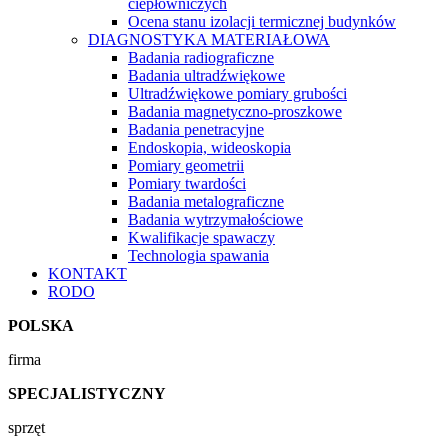
ciepłowniczych
Ocena stanu izolacji termicznej budynków
DIAGNOSTYKA MATERIAŁOWA
Badania radiograficzne
Badania ultradźwiękowe
Ultradźwiękowe pomiary grubości
Badania magnetyczno-proszkowe
Badania penetracyjne
Endoskopia, wideoskopia
Pomiary geometrii
Pomiary twardości
Badania metalograficzne
Badania wytrzymałościowe
Kwalifikacje spawaczy
Technologia spawania
KONTAKT
RODO
POLSKA
firma
SPECJALISTYCZNY
sprzęt