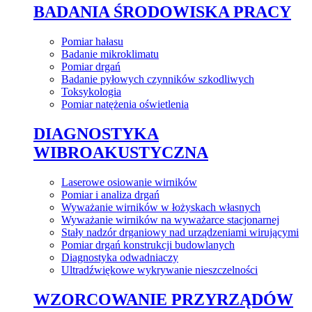
BADANIA ŚRODOWISKA PRACY
Pomiar hałasu
Badanie mikroklimatu
Pomiar drgań
Badanie pyłowych czynników szkodliwych
Toksykologia
Pomiar natężenia oświetlenia
DIAGNOSTYKA
WIBROAKUSTYCZNA
Laserowe osiowanie wirników
Pomiar i analiza drgań
Wyważanie wirników w łożyskach własnych
Wyważanie wirników na wyważarce stacjonarnej
Stały nadzór drganiowy nad urządzeniami wirującymi
Pomiar drgań konstrukcji budowlanych
Diagnostyka odwadniaczy
Ultradźwiękowe wykrywanie nieszczelności
WZORCOWANIE PRZYRZĄDÓW