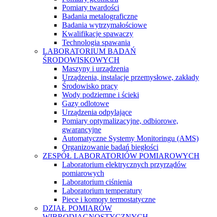
Pomiary twardości
Badania metalograficzne
Badania wytrzymałościowe
Kwalifikacje spawaczy
Technologia spawania
LABORATORIUM BADAŃ
ŚRODOWISKOWYCH
Maszyny i urządzenia
Urządzenia, instalacje przemysłowe, zakłady
Środowisko pracy
Wody podziemne i ścieki
Gazy odlotowe
Urządzenia odpylające
Pomiary optymalizacyjne, odbiorowe,
gwarancyjne
Automatyczne Systemy Monitoringu (AMS)
Organizowanie badań biegłości
ZESPÓŁ LABORATORIÓW POMIAROWYCH
Laboratorium elektrycznych przyrządów
pomiarowych
Laboratorium ciśnienia
Laboratorium temperatury
Piece i komory termostatyczne
DZIAŁ POMIARÓW
WIBRODIAGNOSTYCZNYCH