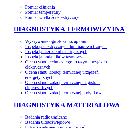
Pomiar ciśnienia
Pomiar temperatury
Pomiar wielkości elektrycznych
DIAGNOSTYKA TERMOWIZYJNA
Wykrywanie ognisk samozapłonu
Inspekcja elektrycznych linii napowietrznych
Inspekcja rozdzielni elektrycznych
Inspekcja podajników taśmowych
Ocena stanu technicznego maszyn i urządzeń
elektrycznych
Ocena stanu izolacji termicznej urządzeń
energetycznych
Ocena stanu izolacji termicznej magistrali
ciepłowniczych
Ocena stanu izolacji termicznej budynków
DIAGNOSTYKA MATERIAŁOWA
Badania radiograficzne
Badania ultradźwiękowe
Ultradźwiękowe pomiary grubości