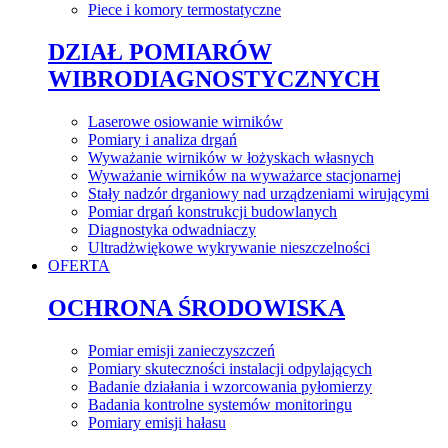
Piece i komory termostatyczne
DZIAŁ POMIARÓW
WIBRODIAGNOSTYCZNYCH
Laserowe osiowanie wirników
Pomiary i analiza drgań
Wyważanie wirników w łożyskach własnych
Wyważanie wirników na wyważarce stacjonarnej
Stały nadzór drganiowy nad urządzeniami wirującymi
Pomiar drgań konstrukcji budowlanych
Diagnostyka odwadniaczy
Ultradżwiękowe wykrywanie nieszczelności
OFERTA
OCHRONA ŚRODOWISKA
Pomiar emisji zanieczyszczeń
Pomiary skuteczności instalacji odpylających
Badanie działania i wzorcowania pyłomierzy
Badania kontrolne systemów monitoringu
Pomiary emisji hałasu