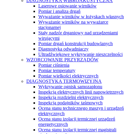
DIAGNOSTYKA WIBROAKUSTYCZNA
Laserowe osiowanie wirników
Pomiar i analiza drgań
Wyważanie wirników w łożyskach własnych
Wyważanie wirników na wyważarce
stacjonarnej
Stały nadzór drganiowy nad urządzeniami
wirującymi
Pomiar drgań konstrukcji budowlanych
Diagnostyka odwadniaczy
Ultradźwiękowe wykrywanie nieszczelności
WZORCOWANIE PRZYRZĄDÓW
Pomiar ciśnienia
Pomiar temperatury
Pomiar wielkości elektrycznych
DIAGNOSTYKA TERMOWIZYJNA
Wykrywanie ognisk samozapłonu
Inspekcja elektrycznych linii napowietrznych
Inspekcja rozdzielni elektrycznych
Inspekcja podajników taśmowych
Ocena stanu technicznego maszyn i urządzeń
elektrycznych
Ocena stanu izolacji termicznej urządzeń
energetycznych
Ocena stanu izolacji termicznej magistrali