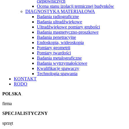
ciepłowniczych
Ocena stanu izolacji termicznej budynków
DIAGNOSTYKA MATERIAŁOWA
Badania radiograficzne
Badania ultradźwiękowe
Ultradźwiękowe pomiary grubości
Badania magnetyczno-proszkowe
Badania penetracyjne
Endoskopia, wideoskopia
Pomiary geometrii
Pomiary twardości
Badania metalograficzne
Badania wytrzymałościowe
Kwalifikacje spawaczy
Technologia spawania
KONTAKT
RODO
POLSKA
firma
SPECJALISTYCZNY
sprzęt