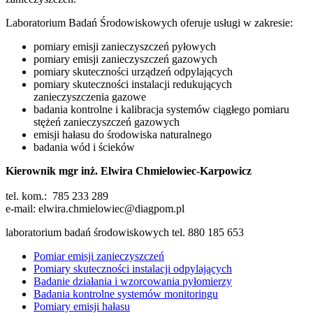
Laboratorium Badań Środowiskowych oferuje usługi w zakresie:
pomiary emisji zanieczyszczeń pyłowych
pomiary emisji zanieczyszczeń gazowych
pomiary skuteczności urządzeń odpylających
pomiary skuteczności instalacji redukujących
zanieczyszczenia gazowe
badania kontrolne i kalibracja systemów ciągłego pomiaru
stężeń zanieczyszczeń gazowych
emisji hałasu do środowiska naturalnego
badania wód i ścieków
Kierownik mgr inż. Elwira Chmielowiec-Karpowicz
tel. kom.: 785 233 289
e-mail: elwira.chmielowiec@diagpom.pl
laboratorium badań środowiskowych tel. 880 185 653
Pomiar emisji zanieczyszczeń
Pomiary skuteczności instalacji odpylających
Badanie działania i wzorcowania pyłomierzy
Badania kontrolne systemów monitoringu
Pomiary emisji hałasu