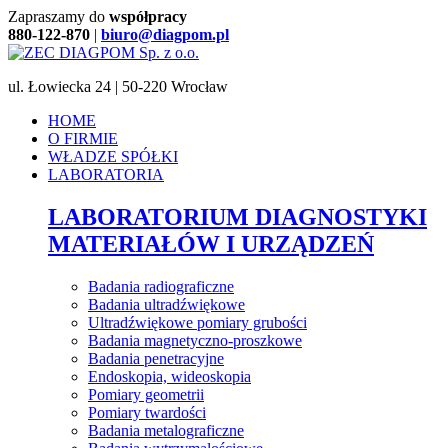
Zapraszamy do
współpracy
880-122-870
|
biuro@diagpom.pl
ul. Łowiecka 24 | 50-220 Wrocław
HOME
O FIRMIE
WŁADZE SPÓŁKI
LABORATORIA
LABORATORIUM DIAGNOSTYKI
MATERIAŁÓW I URZĄDZEŃ
Badania radiograficzne
Badania ultradźwiękowe
Ultradźwiękowe pomiary grubości
Badania magnetyczno-proszkowe
Badania penetracyjne
Endoskopia, wideoskopia
Pomiary geometrii
Pomiary twardości
Badania metalograficzne