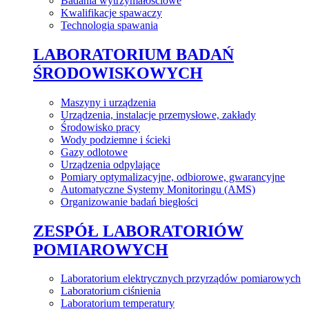
Badania wytrzymałościowe
Kwalifikacje spawaczy
Technologia spawania
LABORATORIUM BADAŃ
ŚRODOWISKOWYCH
Maszyny i urządzenia
Urządzenia, instalacje przemysłowe, zakłady
Środowisko pracy
Wody podziemne i ścieki
Gazy odlotowe
Urządzenia odpylające
Pomiary optymalizacyjne, odbiorowe, gwarancyjne
Automatyczne Systemy Monitoringu (AMS)
Organizowanie badań biegłości
ZESPÓŁ LABORATORIÓW
POMIAROWYCH
Laboratorium elektrycznych przyrządów pomiarowych
Laboratorium ciśnienia
Laboratorium temperatury