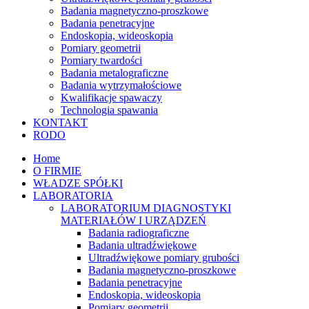
Badania magnetyczno-proszkowe
Badania penetracyjne
Endoskopia, wideoskopia
Pomiary geometrii
Pomiary twardości
Badania metalograficzne
Badania wytrzymałościowe
Kwalifikacje spawaczy
Technologia spawania
KONTAKT
RODO
Home
O FIRMIE
WŁADZE SPÓŁKI
LABORATORIA
LABORATORIUM DIAGNOSTYKI
MATERIAŁÓW I URZĄDZEŃ
Badania radiograficzne
Badania ultradźwiękowe
Ultradźwiękowe pomiary grubości
Badania magnetyczno-proszkowe
Badania penetracyjne
Endoskopia, wideoskopia
Pomiary geometrii