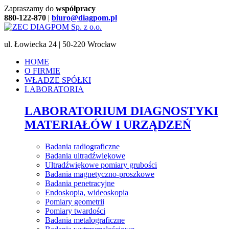
Zapraszamy do
współpracy
880-122-870
|
biuro@diagpom.pl
ul. Łowiecka 24 | 50-220 Wrocław
HOME
O FIRMIE
WŁADZE SPÓŁKI
LABORATORIA
LABORATORIUM DIAGNOSTYKI
MATERIAŁÓW I URZĄDZEŃ
Badania radiograficzne
Badania ultradźwiękowe
Ultradźwiękowe pomiary grubości
Badania magnetyczno-proszkowe
Badania penetracyjne
Endoskopia, wideoskopia
Pomiary geometrii
Pomiary twardości
Badania metalograficzne