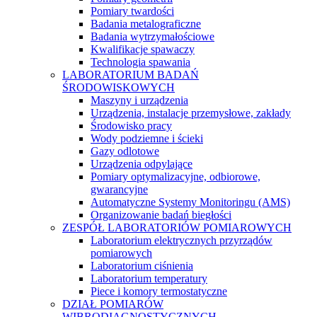
Pomiary twardości
Badania metalograficzne
Badania wytrzymałościowe
Kwalifikacje spawaczy
Technologia spawania
LABORATORIUM BADAŃ
ŚRODOWISKOWYCH
Maszyny i urządzenia
Urządzenia, instalacje przemysłowe, zakłady
Środowisko pracy
Wody podziemne i ścieki
Gazy odlotowe
Urządzenia odpylające
Pomiary optymalizacyjne, odbiorowe,
gwarancyjne
Automatyczne Systemy Monitoringu (AMS)
Organizowanie badań biegłości
ZESPÓŁ LABORATORIÓW POMIAROWYCH
Laboratorium elektrycznych przyrządów
pomiarowych
Laboratorium ciśnienia
Laboratorium temperatury
Piece i komory termostatyczne
DZIAŁ POMIARÓW
WIBRODIAGNOSTYCZNYCH