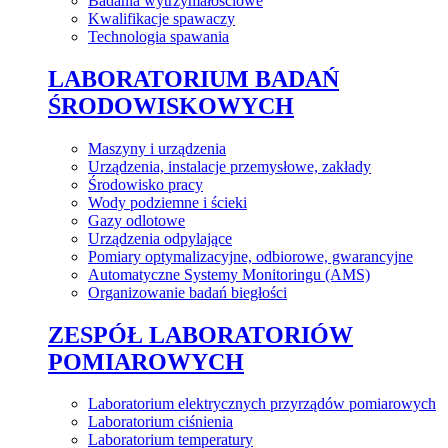
Badania wytrzymałościowe
Kwalifikacje spawaczy
Technologia spawania
LABORATORIUM BADAŃ
ŚRODOWISKOWYCH
Maszyny i urządzenia
Urządzenia, instalacje przemysłowe, zakłady
Środowisko pracy
Wody podziemne i ścieki
Gazy odlotowe
Urządzenia odpylające
Pomiary optymalizacyjne, odbiorowe, gwarancyjne
Automatyczne Systemy Monitoringu (AMS)
Organizowanie badań biegłości
ZESPÓŁ LABORATORIÓW
POMIAROWYCH
Laboratorium elektrycznych przyrządów pomiarowych
Laboratorium ciśnienia
Laboratorium temperatury