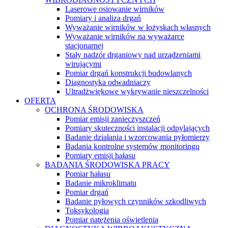
Laserowe osiowanie wirników
Pomiary i analiza drgań
Wyważanie wirników w łożyskach własnych
Wyważanie wirników na wyważarce
stacjonarnej
Stały nadzór drganiowy nad urządzeniami
wirującymi
Pomiar drgań konstrukcji budowlanych
Diagnostyka odwadniaczy
Ultradżwiękowe wykrywanie nieszczelności
OFERTA
OCHRONA ŚRODOWISKA
Pomiar emisji zanieczyszczeń
Pomiary skuteczności instalacji odpylających
Badanie działania i wzorcowania pyłomierzy
Badania kontrolne systemów monitoringu
Pomiary emisji hałasu
BADANIA ŚRODOWISKA PRACY
Pomiar hałasu
Badanie mikroklimatu
Pomiar drgań
Badanie pyłowych czynników szkodliwych
Toksykologia
Pomiar natężenia oświetlenia