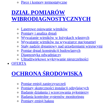
Piece i komory termostatyczne
DZIAŁ POMIARÓW
WIBRODIAGNOSTYCZNYCH
Laserowe osiowanie wirników
Pomiary i analiza drgań
Wyważanie wirników w łożyskach własnych
Wyważanie wirników na wyważarce stacjonarnej
Stały nadzór drganiowy nad urządzeniami wirującymi
Pomiar drgań konstrukcji budowlanych
Diagnostyka odwadniaczy
Ultradżwiękowe wykrywanie nieszczelności
OFERTA
OCHRONA ŚRODOWISKA
Pomiar emisji zanieczyszczeń
Pomiary skuteczności instalacji odpylających
Badanie działania i wzorcowania pyłomierzy
Badania kontrolne systemów monitoringu
Pomiary emisji hałasu