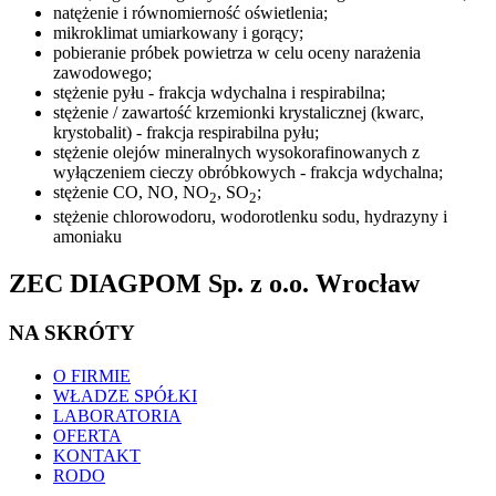
natężenie i równomierność oświetlenia;
mikroklimat umiarkowany i gorący;
pobieranie próbek powietrza w celu oceny narażenia
zawodowego;
stężenie pyłu - frakcja wdychalna i respirabilna;
stężenie / zawartość krzemionki krystalicznej (kwarc,
krystobalit) - frakcja respirabilna pyłu;
stężenie olejów mineralnych wysokorafinowanych z
wyłączeniem cieczy obróbkowych - frakcja wdychalna;
stężenie CO, NO, NO
, SO
;
2
2
stężenie chlorowodoru, wodorotlenku sodu, hydrazyny i
amoniaku
ZEC DIAGPOM Sp. z o.o. Wrocław
NA SKRÓTY
O FIRMIE
WŁADZE SPÓŁKI
LABORATORIA
OFERTA
KONTAKT
RODO