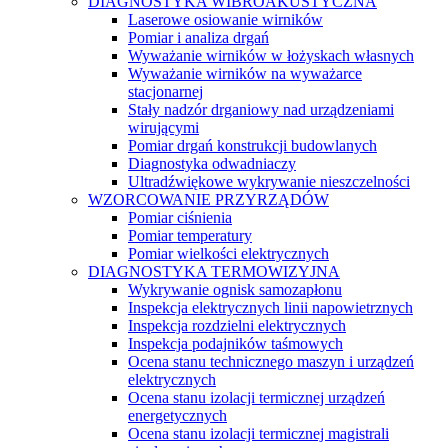
DIAGNOSTYKA WIBROAKUSTYCZNA
Laserowe osiowanie wirników
Pomiar i analiza drgań
Wyważanie wirników w łożyskach własnych
Wyważanie wirników na wyważarce
stacjonarnej
Stały nadzór drganiowy nad urządzeniami
wirującymi
Pomiar drgań konstrukcji budowlanych
Diagnostyka odwadniaczy
Ultradźwiękowe wykrywanie nieszczelności
WZORCOWANIE PRZYRZĄDÓW
Pomiar ciśnienia
Pomiar temperatury
Pomiar wielkości elektrycznych
DIAGNOSTYKA TERMOWIZYJNA
Wykrywanie ognisk samozapłonu
Inspekcja elektrycznych linii napowietrznych
Inspekcja rozdzielni elektrycznych
Inspekcja podajników taśmowych
Ocena stanu technicznego maszyn i urządzeń
elektrycznych
Ocena stanu izolacji termicznej urządzeń
energetycznych
Ocena stanu izolacji termicznej magistrali