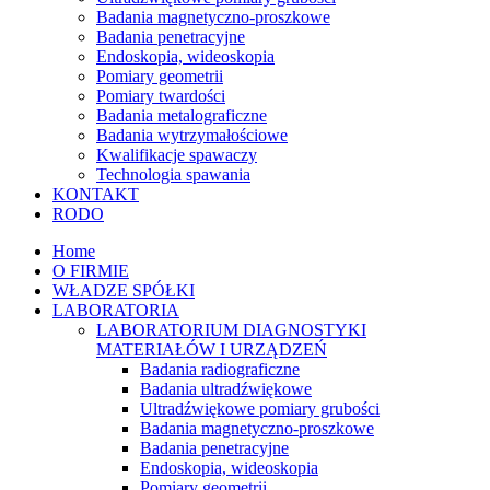
Badania magnetyczno-proszkowe
Badania penetracyjne
Endoskopia, wideoskopia
Pomiary geometrii
Pomiary twardości
Badania metalograficzne
Badania wytrzymałościowe
Kwalifikacje spawaczy
Technologia spawania
KONTAKT
RODO
Home
O FIRMIE
WŁADZE SPÓŁKI
LABORATORIA
LABORATORIUM DIAGNOSTYKI
MATERIAŁÓW I URZĄDZEŃ
Badania radiograficzne
Badania ultradźwiękowe
Ultradźwiękowe pomiary grubości
Badania magnetyczno-proszkowe
Badania penetracyjne
Endoskopia, wideoskopia
Pomiary geometrii