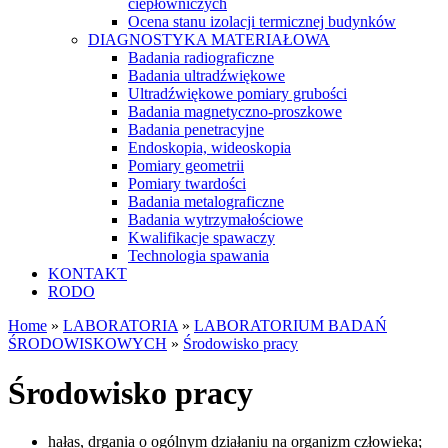
ciepłowniczych
Ocena stanu izolacji termicznej budynków
DIAGNOSTYKA MATERIAŁOWA
Badania radiograficzne
Badania ultradźwiękowe
Ultradźwiękowe pomiary grubości
Badania magnetyczno-proszkowe
Badania penetracyjne
Endoskopia, wideoskopia
Pomiary geometrii
Pomiary twardości
Badania metalograficzne
Badania wytrzymałościowe
Kwalifikacje spawaczy
Technologia spawania
KONTAKT
RODO
Home
»
LABORATORIA
»
LABORATORIUM BADAŃ
ŚRODOWISKOWYCH
»
Środowisko pracy
Środowisko pracy
hałas, drgania o ogólnym działaniu na organizm człowieka;