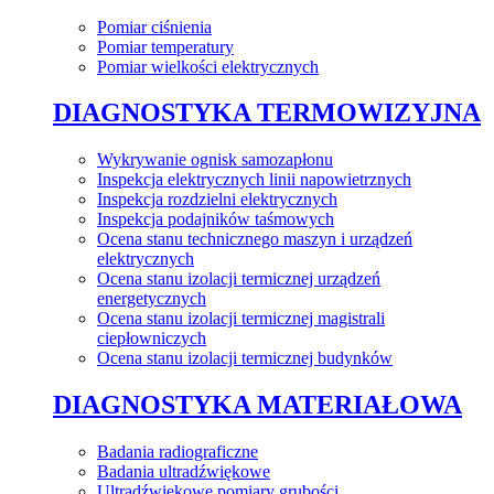
Pomiar ciśnienia
Pomiar temperatury
Pomiar wielkości elektrycznych
DIAGNOSTYKA TERMOWIZYJNA
Wykrywanie ognisk samozapłonu
Inspekcja elektrycznych linii napowietrznych
Inspekcja rozdzielni elektrycznych
Inspekcja podajników taśmowych
Ocena stanu technicznego maszyn i urządzeń
elektrycznych
Ocena stanu izolacji termicznej urządzeń
energetycznych
Ocena stanu izolacji termicznej magistrali
ciepłowniczych
Ocena stanu izolacji termicznej budynków
DIAGNOSTYKA MATERIAŁOWA
Badania radiograficzne
Badania ultradźwiękowe
Ultradźwiękowe pomiary grubości