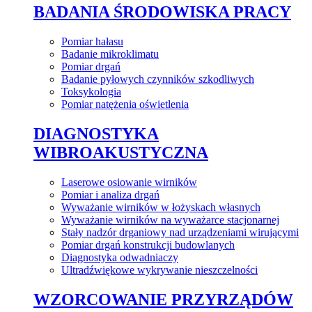
BADANIA ŚRODOWISKA PRACY
Pomiar hałasu
Badanie mikroklimatu
Pomiar drgań
Badanie pyłowych czynników szkodliwych
Toksykologia
Pomiar natężenia oświetlenia
DIAGNOSTYKA
WIBROAKUSTYCZNA
Laserowe osiowanie wirników
Pomiar i analiza drgań
Wyważanie wirników w łożyskach własnych
Wyważanie wirników na wyważarce stacjonarnej
Stały nadzór drganiowy nad urządzeniami wirującymi
Pomiar drgań konstrukcji budowlanych
Diagnostyka odwadniaczy
Ultradźwiękowe wykrywanie nieszczelności
WZORCOWANIE PRZYRZĄDÓW