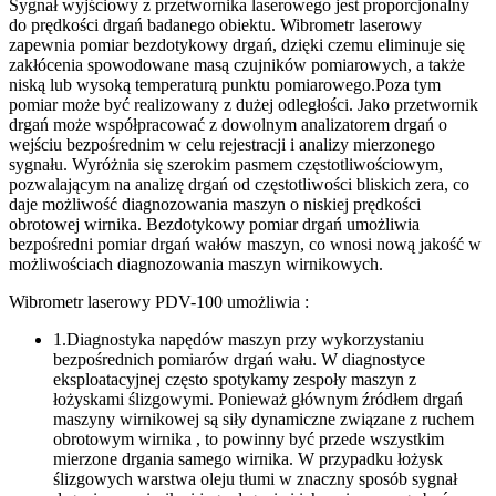
Sygnał wyjściowy z przetwornika laserowego jest proporcjonalny
do prędkości drgań badanego obiektu. Wibrometr laserowy
zapewnia pomiar bezdotykowy drgań, dzięki czemu eliminuje się
zakłócenia spowodowane masą czujników pomiarowych, a także
niską lub wysoką temperaturą punktu pomiarowego.Poza tym
pomiar może być realizowany z dużej odległości. Jako przetwornik
drgań może współpracować z dowolnym analizatorem drgań o
wejściu bezpośrednim w celu rejestracji i analizy mierzonego
sygnału. Wyróżnia się szerokim pasmem częstotliwościowym,
pozwalającym na analizę drgań od częstotliwości bliskich zera, co
daje możliwość diagnozowania maszyn o niskiej prędkości
obrotowej wirnika. Bezdotykowy pomiar drgań umożliwia
bezpośredni pomiar drgań wałów maszyn, co wnosi nową jakość w
możliwościach diagnozowania maszyn wirnikowych.
Wibrometr laserowy PDV-100 umożliwia :
1.Diagnostyka napędów maszyn przy wykorzystaniu
bezpośrednich pomiarów drgań wału. W diagnostyce
eksploatacyjnej często spotykamy zespoły maszyn z
łożyskami ślizgowymi. Ponieważ głównym źródłem drgań
maszyny wirnikowej są siły dynamiczne związane z ruchem
obrotowym wirnika , to powinny być przede wszystkim
mierzone drgania samego wirnika. W przypadku łożysk
ślizgowych warstwa oleju tłumi w znaczny sposób sygnał