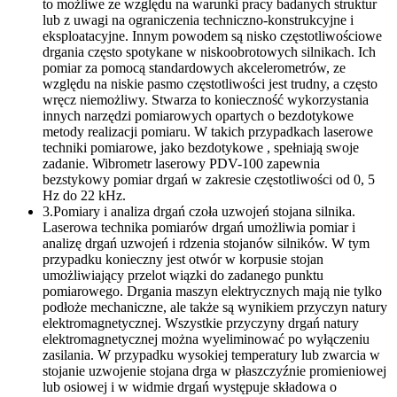
to możliwe ze względu na warunki pracy badanych struktur
lub z uwagi na ograniczenia techniczno-konstrukcyjne i
eksploatacyjne. Innym powodem są nisko częstotliwościowe
drgania często spotykane w niskoobrotowych silnikach. Ich
pomiar za pomocą standardowych akcelerometrów, ze
względu na niskie pasmo częstotliwości jest trudny, a często
wręcz niemożliwy. Stwarza to konieczność wykorzystania
innych narzędzi pomiarowych opartych o bezdotykowe
metody realizacji pomiaru. W takich przypadkach laserowe
techniki pomiarowe, jako bezdotykowe , spełniają swoje
zadanie. Wibrometr laserowy PDV-100 zapewnia
bezstykowy pomiar drgań w zakresie częstotliwości od 0, 5
Hz do 22 kHz.
3.Pomiary i analiza drgań czoła uzwojeń stojana silnika.
Laserowa technika pomiarów drgań umożliwia pomiar i
analizę drgań uzwojeń i rdzenia stojanów silników. W tym
przypadku konieczny jest otwór w korpusie stojan
umożliwiający przelot wiązki do zadanego punktu
pomiarowego. Drgania maszyn elektrycznych mają nie tylko
podłoże mechaniczne, ale także są wynikiem przyczyn natury
elektromagnetycznej. Wszystkie przyczyny drgań natury
elektromagnetycznej można wyeliminować po wyłączeniu
zasilania. W przypadku wysokiej temperatury lub zwarcia w
stojanie uzwojenie stojana drga w płaszczyźnie promieniowej
lub osiowej i w widmie drgań występuje składowa o