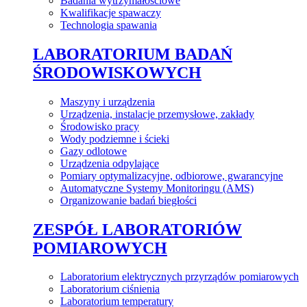
Badania wytrzymałościowe
Kwalifikacje spawaczy
Technologia spawania
LABORATORIUM BADAŃ
ŚRODOWISKOWYCH
Maszyny i urządzenia
Urządzenia, instalacje przemysłowe, zakłady
Środowisko pracy
Wody podziemne i ścieki
Gazy odlotowe
Urządzenia odpylające
Pomiary optymalizacyjne, odbiorowe, gwarancyjne
Automatyczne Systemy Monitoringu (AMS)
Organizowanie badań biegłości
ZESPÓŁ LABORATORIÓW
POMIAROWYCH
Laboratorium elektrycznych przyrządów pomiarowych
Laboratorium ciśnienia
Laboratorium temperatury