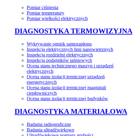
Pomiar ciśnienia
Pomiar temperatury
Pomiar wielkości elektrycznych
DIAGNOSTYKA TERMOWIZYJNA
Wykrywanie ognisk samozapłonu
Inspekcja elektrycznych linii napowietrznych
Inspekcja rozdzielni elektrycznych
Inspekcja podajników taśmowych
Ocena stanu technicznego maszyn i urządzeń
elektrycznych
Ocena stanu izolacji termicznej urządzeń
energetycznych
Ocena stanu izolacji termicznej magistrali
ciepłowniczych
Ocena stanu izolacji termicznej budynków
DIAGNOSTYKA MATERIAŁOWA
Badania radiograficzne
Badania ultradźwiękowe
Ultradźwiękowe pomiary grubości