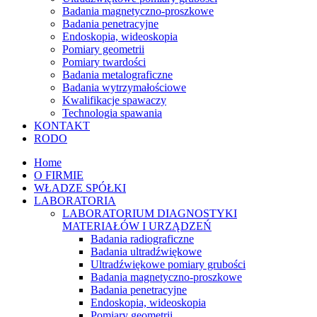
Badania magnetyczno-proszkowe
Badania penetracyjne
Endoskopia, wideoskopia
Pomiary geometrii
Pomiary twardości
Badania metalograficzne
Badania wytrzymałościowe
Kwalifikacje spawaczy
Technologia spawania
KONTAKT
RODO
Home
O FIRMIE
WŁADZE SPÓŁKI
LABORATORIA
LABORATORIUM DIAGNOSTYKI
MATERIAŁÓW I URZĄDZEŃ
Badania radiograficzne
Badania ultradźwiękowe
Ultradźwiękowe pomiary grubości
Badania magnetyczno-proszkowe
Badania penetracyjne
Endoskopia, wideoskopia
Pomiary geometrii