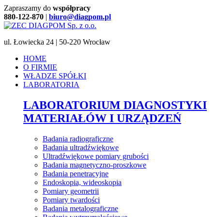
Zapraszamy do
współpracy
880-122-870
|
biuro@diagpom.pl
ul. Łowiecka 24 | 50-220 Wrocław
HOME
O FIRMIE
WŁADZE SPÓŁKI
LABORATORIA
LABORATORIUM DIAGNOSTYKI
MATERIAŁÓW I URZĄDZEŃ
Badania radiograficzne
Badania ultradźwiękowe
Ultradźwiękowe pomiary grubości
Badania magnetyczno-proszkowe
Badania penetracyjne
Endoskopia, wideoskopia
Pomiary geometrii
Pomiary twardości
Badania metalograficzne