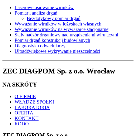
Laserowe osiowanie wirników
Pomiar i analiza drgań
Bezdotykowy pomiar drgań
Wyważanie wirników w łożyskach własnych
Wyważanie wirników na wyważarce stacjonarnej
Stały nadzór drganiowy nad urządzeniami wirującymi
Pomiar drgań konstrukcji budowlanych
Diagnostyka odwadniaczy
Ultradźwiękowe wykrywanie nieszczelności
ZEC DIAGPOM Sp. z o.o. Wrocław
NA SKRÓTY
O FIRMIE
WŁADZE SPÓŁKI
LABORATORIA
OFERTA
KONTAKT
RODO
ZEC DIAGPOM Sp. z o.o.