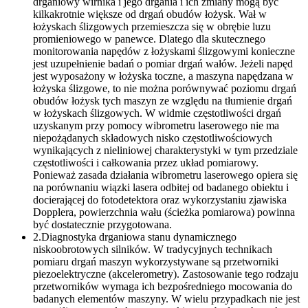
drganiowy wirnika i jego drgania i ich zmiany mogą być
kilkakrotnie większe od drgań obudów łożysk. Wał w
łożyskach ślizgowych przemieszcza się w obrębie luzu
promieniowego w panewce. Dlatego dla skutecznego
monitorowania napędów z łożyskami ślizgowymi konieczne
jest uzupełnienie badań o pomiar drgań wałów. Jeżeli napęd
jest wyposażony w łożyska toczne, a maszyna napędzana w
łożyska ślizgowe, to nie można porównywać poziomu drgań
obudów łożysk tych maszyn ze względu na tłumienie drgań
w łożyskach ślizgowych. W widmie częstotliwości drgań
uzyskanym przy pomocy wibrometru laserowego nie ma
niepożądanych składowych nisko częstotliwościowych
wynikających z nieliniowej charakterystyki w tym przedziale
częstotliwości i całkowania przez układ pomiarowy.
Ponieważ zasada działania wibrometru laserowego opiera się
na porównaniu wiązki lasera odbitej od badanego obiektu i
docierającej do fotodetektora oraz wykorzystaniu zjawiska
Dopplera, powierzchnia wału (ścieżka pomiarowa) powinna
być dostatecznie przygotowana.
2.Diagnostyka drganiowa stanu dynamicznego
niskoobrotowych silników. W tradycyjnych technikach
pomiaru drgań maszyn wykorzystywane są przetworniki
piezoelektryczne (akcelerometry). Zastosowanie tego rodzaju
przetworników wymaga ich bezpośredniego mocowania do
badanych elementów maszyny. W wielu przypadkach nie jest