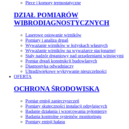
Piece i komory termostatyczne
DZIAŁ POMIARÓW
WIBRODIAGNOSTYCZNYCH
Laserowe osiowanie wirników
Pomiary i analiza drgań
Wyważanie wirników w łożyskach własnych
Wyważanie wirników na wyważarce stacjonarnej
Stały nadzór drganiowy nad urządzeniami wirującymi
Pomiar drgań konstrukcji budowlanych
Diagnostyka odwadniaczy
Ultradżwiękowe wykrywanie nieszczelności
OFERTA
OCHRONA ŚRODOWISKA
Pomiar emisji zanieczyszczeń
Pomiary skuteczności instalacji odpylających
Badanie działania i wzorcowania pyłomierzy
Badania kontrolne systemów monitoringu
Pomiary emisji hałasu