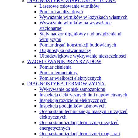
DIAGNOSTYKA WIBROAKUSTYCZNA
Laserowe osiowanie wirników
Pomiar i analiza drgań
Wyważanie wirników w łożyskach własnych
Wyważanie wirników na wyważarce
stacjonarnej
Stały nadzór drganiowy nad urządzeniami
wirującymi
Pomiar drgań konstrukcji budowlanych
Diagnostyka odwadniaczy
Ultradźwiękowe wykrywanie nieszczelności
WZORCOWANIE PRZYRZĄDÓW
Pomiar ciśnienia
Pomiar temperatury
Pomiar wielkości elektrycznych
DIAGNOSTYKA TERMOWIZYJNA
Wykrywanie ognisk samozapłonu
Inspekcja elektrycznych linii napowietrznych
Inspekcja rozdzielni elektrycznych
Inspekcja podajników taśmowych
Ocena stanu technicznego maszyn i urządzeń
elektrycznych
Ocena stanu izolacji termicznej urządzeń
energetycznych
Ocena stanu izolacji termicznej magistrali