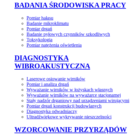
BADANIA ŚRODOWISKA PRACY
Pomiar hałasu
Badanie mikroklimatu
Pomiar drgań
Badanie pyłowych czynników szkodliwych
Toksykologia
Pomiar natężenia oświetlenia
DIAGNOSTYKA
WIBROAKUSTYCZNA
Laserowe osiowanie wirników
Pomiar i analiza drgań
Wyważanie wirników w łożyskach własnych
Wyważanie wirników na wyważarce stacjonarnej
Stały nadzór drganiowy nad urządzeniami wirującymi
Pomiar drgań konstrukcji budowlanych
Diagnostyka odwadniaczy
Ultradźwiękowe wykrywanie nieszczelności
WZORCOWANIE PRZYRZĄDÓW