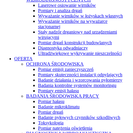
Laserowe osiowanie wirników
Pomiary i analiza drgań
Wyważanie wirników w łożyskach własnych
Wyważanie wirników na wyważarce
stacjonarnej
Stały nadzór drganiowy nad urządzeniami
wirującymi
Pomiar drgań konstrukcji budowlanych
Diagnostyka odwadniaczy
Ultradżwiękowe wykrywanie nieszczelności
OFERTA
OCHRONA ŚRODOWISKA
Pomiar emisji zanieczyszczeń
Pomiary skuteczności instalacji odpylających
Badanie działania i wzorcowania pyłomierzy
Badania kontrolne systemów monitoringu
Pomiary emisji hałasu
BADANIA ŚRODOWISKA PRACY
Pomiar hałasu
Badanie mikroklimatu
Pomiar drgań
Badanie pyłowych czynników szkodliwych
Toksykologia
Pomiar natężenia oświetlenia