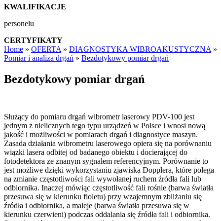
KWALIFIKACJE
personelu
CERTYFIKATY
Home
»
OFERTA
»
DIAGNOSTYKA WIBROAKUSTYCZNA
»
Pomiar i analiza drgań
»
Bezdotykowy pomiar drgań
Bezdotykowy pomiar drgań
Służący do pomiaru drgań wibrometr laserowy PDV-100 jest
jednym z nielicznych tego typu urządzeń w Polsce i wnosi nową
jakość i możliwości w pomiarach drgań i diagnostyce maszyn.
Zasada działania wibrometru laserowego opiera się na porównaniu
wiązki lasera odbitej od badanego obiektu i docierającej do
fotodetektora ze znanym sygnałem referencyjnym. Porównanie to
jest możliwe dzięki wykorzystaniu zjawiska Dopplera, które polega
na zmianie częstotliwości fali wywołanej ruchem źródła fali lub
odbiornika. Inaczej mówiąc częstotliwość fali rośnie (barwa światła
przesuwa się w kierunku fioletu) przy wzajemnym zbliżaniu się
źródła i odbiornika, a maleje (barwa światła przesuwa się w
kierunku czerwieni) podczas oddalania się źródła fali i odbiornika.