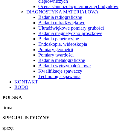
ciepłowniczych
Ocena stanu izolacji termicznej budynków
DIAGNOSTYKA MATERIAŁOWA
Badania radiograficzne
Badania ultradźwiękowe
Ultradźwiękowe pomiary grubości
Badania magnetyczno-proszkowe
Badania penetracyjne
Endoskopia, wideoskopia
Pomiary geometrii
Pomiary twardości
Badania metalograficzne
Badania wytrzymałościowe
Kwalifikacje spawaczy
Technologia spawania
KONTAKT
RODO
POLSKA
firma
SPECJALISTYCZNY
sprzęt