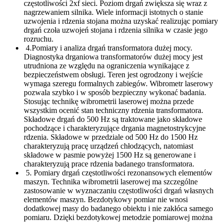
częstotliwości 2xf sieci. Poziom drgań zwiększa się wraz z
nagrzewaniem silnika. Wiele informacji istotnych o stanie
uzwojenia i rdzenia stojana można uzyskać realizując pomiary
drgań czoła uzwojeń stojana i rdzenia silnika w czasie jego
rozruchu.
4.Pomiary i analiza drgań transformatora dużej mocy.
Diagnostyka drganiowa transformatorów dużej mocy jest
utrudniona ze względu na ograniczenia wynikające z
bezpieczeństwem obsługi. Teren jest ogrodzony i wejście
wymaga szeregu formalnych zabiegów. Wibrometr laserowy
pozwala szybko i w sposób bezpieczny wykonać badania.
Stosując technikę wibrometrii laserowej można przede
wszystkim ocenić stan techniczny rdzenia transformatora.
Składowe drgań do 500 Hz są traktowane jako składowe
pochodzące i charakteryzujące drgania magnetostrykcyjne
rdzenia. Składowe w przedziale od 500 Hz do 1500 Hz
charakteryzują pracę urządzeń chłodzących, natomiast
składowe w pasmie powyżej 1500 Hz są generowane i
charakteryzują prace rdzenia badanego transformatora.
5. Pomiary drgań częstotliwości rezonansowych elementów
maszyn. Technika wibrometrii laserowej ma szczególne
zastosowanie w wyznaczaniu częstotliwości drgań własnych
elementów maszyn. Bezdotykowy pomiar nie wnosi
dodatkowej masy do badanego obiektu i nie zakłóca samego
pomiaru. Dzięki bezdotykowej metodzie pomiarowej można