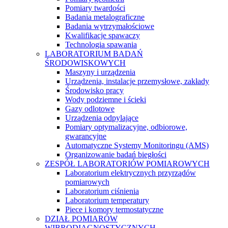
Pomiary twardości
Badania metalograficzne
Badania wytrzymałościowe
Kwalifikacje spawaczy
Technologia spawania
LABORATORIUM BADAŃ
ŚRODOWISKOWYCH
Maszyny i urządzenia
Urządzenia, instalacje przemysłowe, zakłady
Środowisko pracy
Wody podziemne i ścieki
Gazy odlotowe
Urządzenia odpylające
Pomiary optymalizacyjne, odbiorowe,
gwarancyjne
Automatyczne Systemy Monitoringu (AMS)
Organizowanie badań biegłości
ZESPÓŁ LABORATORIÓW POMIAROWYCH
Laboratorium elektrycznych przyrządów
pomiarowych
Laboratorium ciśnienia
Laboratorium temperatury
Piece i komory termostatyczne
DZIAŁ POMIARÓW
WIBRODIAGNOSTYCZNYCH